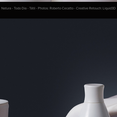
Natura - Todo Dia - Tátil - Photos: Roberto Cecatto - Creative Retouch: Liquid3D